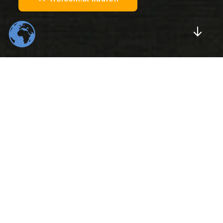
Scrol
554
22
K
K
Total Downloads
Daily Visitors
99
526
%
K
Positive Rating
Happy Users