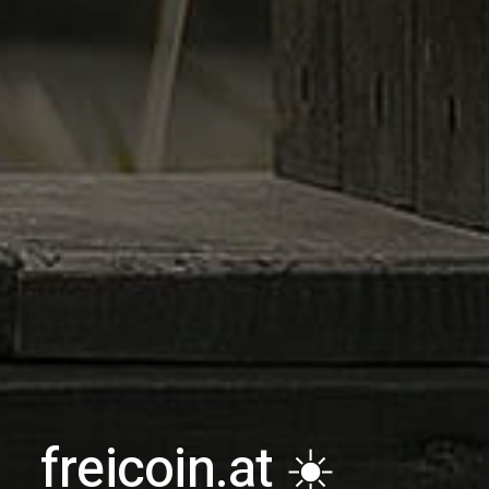
freicoin.at ☀️