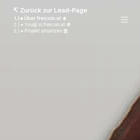
↸ Zurück zur Lead-Page
⒈)🔸Über freicoin.at ☀️
⒉)🔸You@ in.freicoin.at
＠
⒊)🔸Projekt umsetzen ䷴